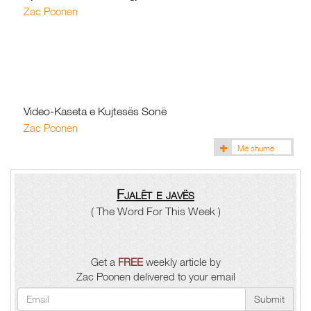
Zac Poonen
Video-Kaseta e Kujtesës Sonë
Zac Poonen
Më shumë
(4)
Fjalët e javës
( The Word For This Week )
Get a
FREE
weekly article by
Zac Poonen delivered to your email
Submit