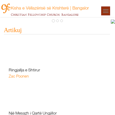
Kisha e Vëllazërisë së Krishterë | Bangalor
Togg
Christian Fellowship Church, Bangalore
navigat
Artikuj
Ringjallja e Shtirur
Zac Poonen
Një Mesazh i Qartë Ungjillor